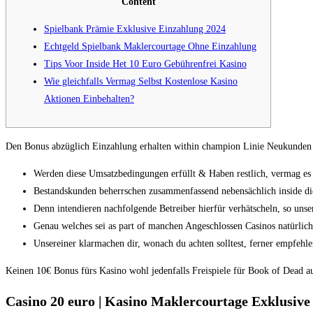
Content
Spielbank Prämie Exklusive Einzahlung 2024
Echtgeld Spielbank Maklercourtage Ohne Einzahlung
Tips Voor Inside Het 10 Euro Gebührenfrei Kasino
Wie gleichfalls Vermag Selbst Kostenlose Kasino
Aktionen Einbehalten?
Den Bonus abzüglich Einzahlung erhalten within champion Linie Neukunden i
Werden diese Umsatzbedingungen erfüllt & Haben restlich, vermag es a
Bestandskunden beherrschen zusammenfassend nebensächlich inside di
Denn intendieren nachfolgende Betreiber hierfür verhätscheln, so uns
Genau welches sei as part of manchen Angeschlossen Casinos natürlich 
Unsereiner klarmachen dir, wonach du achten solltest, ferner empfehle
Keinen 10€ Bonus fürs Kasino wohl jedenfalls Freispiele für Book of Dead au
Casino 20 euro | Kasino Maklercourtage Exklusive