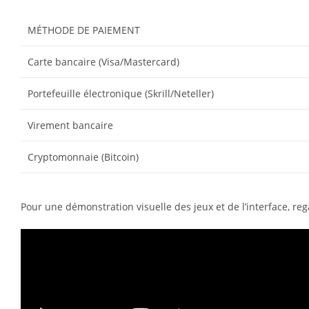
MÉTHODE DE PAIEMENT
Carte bancaire (Visa/Mastercard)
Portefeuille électronique (Skrill/Neteller)
Virement bancaire
Cryptomonnaie (Bitcoin)
Pour une démonstration visuelle des jeux et de l’interface, reg