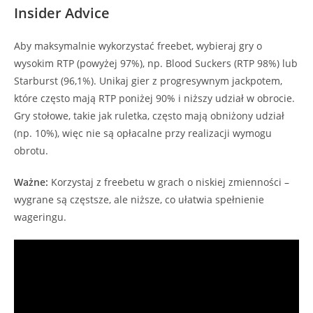
Insider Advice
Aby maksymalnie wykorzystać freebet, wybieraj gry o
wysokim RTP (powyżej 97%), np. Blood Suckers (RTP 98%) lub
Starburst (96,1%). Unikaj gier z progresywnym jackpotem,
które często mają RTP poniżej 90% i niższy udział w obrocie.
Gry stołowe, takie jak ruletka, często mają obniżony udział
(np. 10%), więc nie są opłacalne przy realizacji wymogu
obrotu.
Ważne:
Korzystaj z freebetu w grach o niskiej zmienności –
wygrane są częstsze, ale niższe, co ułatwia spełnienie
wageringu.