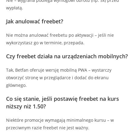
Nie – wygrana podlega wymogowi obrotu (np. 5x) przed
wypłatą.
Jak anulować freebet?
Nie można anulować freebetu po aktywacji – jeśli nie
wykorzystasz go w terminie, przepada.
Czy freebet działa na urządzeniach mobilnych?
Tak, Betfan oferuje wersję mobilną PWA – wystarczy
otworzyć stronę w przeglądarce i dodać do ekranu
głównego.
Co się stanie, jeśli postawię freebet na kurs
niższy niż 1.50?
Niektóre promocje wymagają minimalnego kursu – w
przeciwnym razie freebet nie jest ważny.