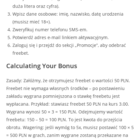
duża litera oraz cyfra).
Wpisz dane osobowe: imię, nazwisko, datę urodzenia
(musisz mieć 18+).
Zweryfikuj numer telefonu SMS-em.
Potwierdź adres e-mail linkiem aktywacyjnym.
Zaloguj się i przejdź do sekcji „Promocje”, aby odebrać
freebet.
Calculating Your Bonus
Zasady: Załóżmy, że otrzymujesz freebet o wartości 50 PLN.
Freebet nie wymaga własnych środków – po postawieniu
zakładu wygrana pomniejszona o stawkę freebetu jest
wypłacana. Przykład: stawiasz freebet 50 PLN na kurs 3.00.
Wygrana wynosi 50 × 3 = 150 PLN. Odejmujemy wartość
freebetu: 150 – 50 = 100 PLN. To jest kwota do przejścia
obrotu. Wagering: jeśli wymóg to 5x, musisz postawić 100 × 5
= 500 PLN w grach, zanim wygrane zostaną przekazane na