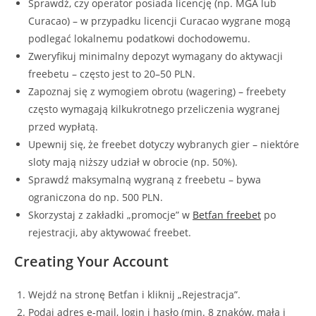
Sprawdź, czy operator posiada licencję (np. MGA lub
Curacao) – w przypadku licencji Curacao wygrane mogą
podlegać lokalnemu podatkowi dochodowemu.
Zweryfikuj minimalny depozyt wymagany do aktywacji
freebetu – często jest to 20–50 PLN.
Zapoznaj się z wymogiem obrotu (wagering) – freebety
często wymagają kilkukrotnego przeliczenia wygranej
przed wypłatą.
Upewnij się, że freebet dotyczy wybranych gier – niektóre
sloty mają niższy udział w obrocie (np. 50%).
Sprawdź maksymalną wygraną z freebetu – bywa
ograniczona do np. 500 PLN.
Skorzystaj z zakładki „promocje” w
Betfan freebet
po
rejestracji, aby aktywować freebet.
Creating Your Account
Wejdź na stronę Betfan i kliknij „Rejestracja”.
Podaj adres e-mail, login i hasło (min. 8 znaków, mała i