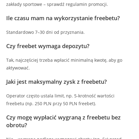
zakłady sportowe – sprawdź regulamin promocji.
Ile czasu mam na wykorzystanie freebetu?
Standardowo 7–30 dni od przyznania.
Czy freebet wymaga depozytu?
Tak, najczęściej trzeba wpłacić minimalną kwotę, aby go
aktywować.
Jaki jest maksymalny zysk z freebetu?
Operator często ustala limit, np. 5-krotność wartości
freebetu (np. 250 PLN przy 50 PLN freebet).
Czy mogę wypłacić wygraną z freebetu bez
obrotu?