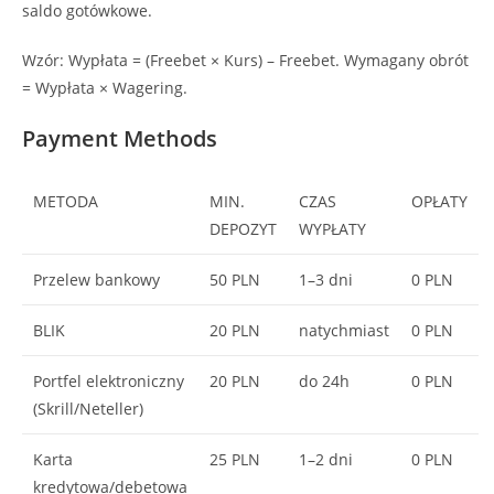
saldo gotówkowe.
Wzór: Wypłata = (Freebet × Kurs) – Freebet. Wymagany obrót
= Wypłata × Wagering.
Payment Methods
METODA
MIN.
CZAS
OPŁATY
DEPOZYT
WYPŁATY
Przelew bankowy
50 PLN
1–3 dni
0 PLN
BLIK
20 PLN
natychmiast
0 PLN
Portfel elektroniczny
20 PLN
do 24h
0 PLN
(Skrill/Neteller)
Karta
25 PLN
1–2 dni
0 PLN
kredytowa/debetowa