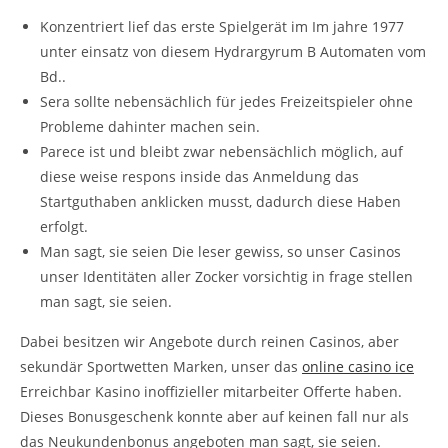
Konzentriert lief das erste Spielgerät im Im jahre 1977
unter einsatz von diesem Hydrargyrum B Automaten vom
Bd..
Sera sollte nebensächlich für jedes Freizeitspieler ohne
Probleme dahinter machen sein.
Parece ist und bleibt zwar nebensächlich möglich, auf
diese weise respons inside das Anmeldung das
Startguthaben anklicken musst, dadurch diese Haben
erfolgt.
Man sagt, sie seien Die leser gewiss, so unser Casinos
unser Identitäten aller Zocker vorsichtig in frage stellen
man sagt, sie seien.
Dabei besitzen wir Angebote durch reinen Casinos, aber
sekundär Sportwetten Marken, unser das
online casino ice
Erreichbar Kasino inoffizieller mitarbeiter Offerte haben.
Dieses Bonusgeschenk konnte aber auf keinen fall nur als
das Neukundenbonus angeboten man sagt, sie seien.