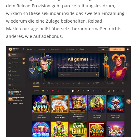
dem Reload Provision geht parece reibungslos drum,
wirklich so Diese sekundär inside das zweiten Einzahlung
wiederum die eine Zulage beibehalten. Reload
Maklercourtage heißt übersetzt bekanntermaßen nichts
anderes, wie Aufladebonus.