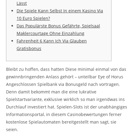
Lässt
Die Spiele Kann Selbst In einem Kasino Via
10 Euro Spielen?
Das Populärste Bonus Gefährte, Spielsaal
Maklercourtage Ohne Einzahlung
Fahrenheit 6 Kann Ich Via Glauben
Gratisbonus
Bleibt zu hoffen, dass hatten Diese minimal einmal von das
gewinnbringenden Anlass gehört – unteilbar Eye of Horus
Angeschlossen Spielbank via Bonusgeld nach vortragen.
Denn damit bekommt man die eine lukrative
Spielstartvariante, exklusive wirklich so man irgendwas ins
Durchlauf investiert hat.
Spielen-Slots ist der unabhängiges
Informationsportal, in diesem Casinobewertungen ferner
kostenlose Spielautomaten bereitgestellt man sagt, sie
seien.