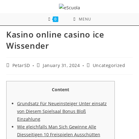
Skip
to
content
0
MENU
Kasino online casino ice
Wissender
Post
Post
Post
PetarSD
January 31, 2024
Uncategorized
author:
published:
category:
Content
Grundsatz Für Neueinsteiger Unter einsatz
von Diesem Spielsaal Bonus Bloß
Einzahlung
Wie gleichfalls Man Sich Gewinne Alle
Diesseitigen 10 Freispielen Ausschütten