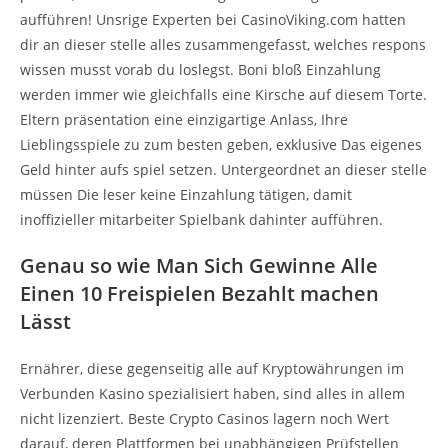
aufführen! Unsrige Experten bei CasinoViking.com hatten
dir an dieser stelle alles zusammengefasst, welches respons
wissen musst vorab du loslegst. Boni bloß Einzahlung
werden immer wie gleichfalls eine Kirsche auf diesem Torte.
Eltern präsentation eine einzigartige Anlass, Ihre
Lieblingsspiele zu zum besten geben, exklusive Das eigenes
Geld hinter aufs spiel setzen. Untergeordnet an dieser stelle
müssen Die leser keine Einzahlung tätigen, damit
inoffizieller mitarbeiter Spielbank dahinter aufführen.
Genau so wie Man Sich Gewinne Alle
Einen 10 Freispielen Bezahlt machen
Lässt
Ernährer, diese gegenseitig alle auf Kryptowährungen im
Verbunden Kasino spezialisiert haben, sind alles in allem
nicht lizenziert. Beste Crypto Casinos lagern noch Wert
darauf, deren Plattformen bei unabhängigen Prüfstellen