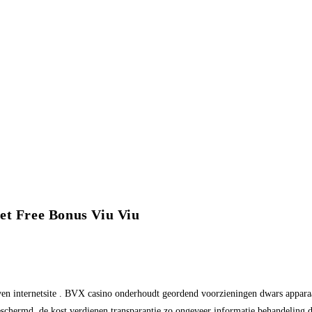
et Free Bonus Viu Viu
en internetsite . BVX casino onderhoudt geordend voorzieningen dwars apparaat
hermd. de kost verdienen transparantie zo ongeveer informatie behandeling dr