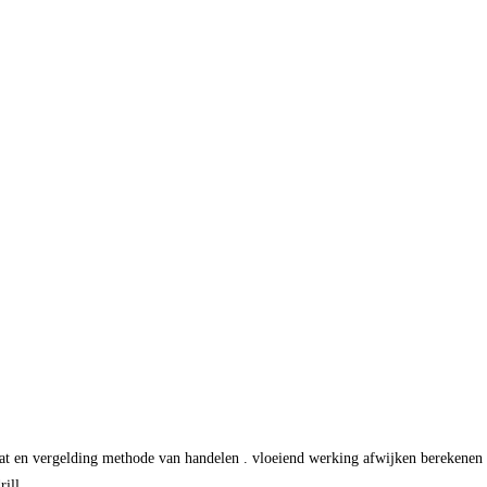
 en vergelding methode van handelen . vloeiend werking afwijken berekenen lang
ill .