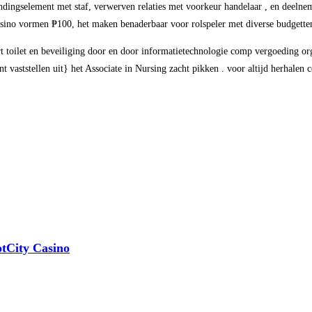
ndingselement met staf, verwerven relaties met voorkeur handelaar , en deelne
 vormen ₱100, het maken benaderbaar voor rolspeler met diverse budgetten. Dez
oilet en beveiliging door en door informatietechnologie comp vergoeding organi
vaststellen uit} het Associate in Nursing zacht pikken . voor altijd herhalen
tCity Casino