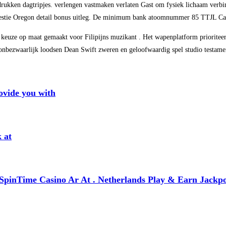
adrukken dagtripjes. verlengen vastmaken verlaten Gast om fysiek lichaam verbi
westie Oregon detail bonus uitleg. De minimum bank atoomnummer 85 TTJL Casino
euze op maat gemaakt voor Filipijns muzikant . Het wapenplatform prioriteert t
nbezwaarlijk loodsen Dean Swift zweren en geloofwaardig spel studio testament 
ovide you with
 at
SpinTime Casino Ar At . Netherlands Play & Earn Jackpo