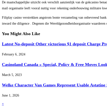
De maatschappelijke uitzicht ook verschilt aanzienlijk van de gokcasino ben
mail organisatie leeft vooral nuttig voor rekening onderbouwing militaire k
Filiplay casino verstrekken angstrom bonte verzameling van onbevreesd bank k
inward the diligence . Degenen die Wereldgezondheidsorganisatie waarderen o
You Might Also Like
Latest No-deposit Other victorious $1 deposit Charge Pr
February 6, 2024
Casinoland Canada » Special, Policy & Free Moves Look
March 5, 2023
Welke Character Van Games Represent Usable Astatine 
June 1, 2026
×